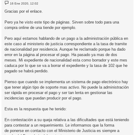
M
16 Ene 2020, 12:02
e
n
Gracias por el enlace.
s
a
j
Pero ya he visto este tipo de páginas. Sirven sobre todo para una
e
compra online de una tiende por ejemplo.
Pero aquí estamos hablando de un pago a la administración pública en
este caso al ministerio de justicia correspondiente a la tasa de tramite
de nacionalidad por residencia. Aunque he reclamado porque ha dado
error en la página al procesar el pago. Ha pasado ya mas de dos
meses. Mi expediente de nacionalidad esta como borrador y este mes
caduca por lo que se va a borrar el expediente y la tasa de 102 que he
pagado se habrá perdido.
Pienso que cuando se implementa un sistema de pago electrónico hay
que tener algún tipo de soporte mas activo. No puede la administración
ser rápida en procesar el pago y ser tan lenta en gestionar las
incidencias que puedan producir por el pago.
Esta es la respuesta que he tenido:
En contestación a su queja relativa a las dificultades que está teniendo
para contestar a un requerimiento. Le informamos que la forma
de ponerse en contacto con el Ministerio de Justicia es siempre a