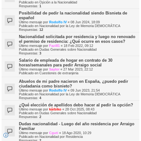
Publicado en
Opción a la Nacionalidad
Respuestas:
1
Posibilidad de pedir la nacionalidad siendo Bisnieta de
español
Último mensaje por
Rodolfo IV
«
08 Jun 2024, 18:09
Publicado en
Nacionalidad por la Ley de Memoria DEMOCRÁTICA
Respuestas:
12
Nacionalidad solicitada por residencia y luego no renovado
el permiso de residencia: ¿Qué ocurre en esos casos?
Último mensaje por
Fazi81
«
18 Feb 2022, 09:12
Publicado en
Dudas Generales sobre Nacionalidad
Respuestas:
3
Salario de empleada de hogar en contrato de 30
horas/semanales para pedir Arraigo social
Último mensaje por
Saylor
«
27 Mar 2023, 22:12
Publicado en
Cuestiones de extranjeria
Abuelos de mi padre nacieron en España, ¿puedo pedir
ciudadania como bisnieto?
Último mensaje por
Rodolfo IV
«
09 Jun 2023, 21:54
Publicado en
Nacionalidad por la Ley de Memoria DEMOCRÁTICA
Respuestas:
4
¿Qué elección de apellidos debo hacer al pedir la opción?
Último mensaje por
kárbiko
«
28 Oct 2025, 08:43
Publicado en
Dudas Generales sobre Nacionalidad
Respuestas:
2
Dudas nacionalidad - Luego del año residencia por Arraigo
Familiar
Último mensaje por
Cguti
«
18 Ago 2020, 10:29
Publicado en
Nacionalidad por Residencia
Respuestas:
2