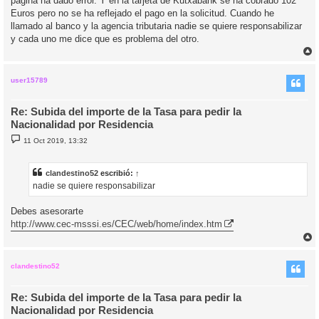
página ha dado error. Y en la tarjeta de Kutxabank se ha cobrado 102
Euros pero no se ha reflejado el pago en la solicitud. Cuando he
llamado al banco y la agencia tributaria nadie se quiere responsabilizar
y cada uno me dice que es problema del otro.
r
r
i
user15789
Re: Subida del importe de la Tasa para pedir la
Nacionalidad por Residencia
M
11 Oct 2019, 13:32
e
n
s
a
clandestino52
escribió:
↑
j
nadie se quiere responsabilizar
e
Debes asesorarte
http://www.cec-msssi.es/CEC/web/home/index.htm
r
r
i
clandestino52
Re: Subida del importe de la Tasa para pedir la
Nacionalidad por Residencia