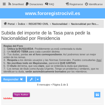
Smartfeed
Donaciones
FAQ
Registrarse
Identificarse
www.fororegistrocivil.es
Portal
Índice
REGISTRO CIVIL
Nacionalidad
Nacionalidad por Residencia
Subida del importe de la Tasa para pedir la
Nacionalidad por Residencia
Reglas del Foro
1.-
Utiliza la BUSQUEDA
: Posiblemente ya está contestada tu duda
2.- Un
NUEVO TEMA
para cada cuestión distinta
3.- Tus dudas, ponlas
en el foro correspondiente
: Así podremos tener un mejor
orden de los temas.
4.-
Respeta
a los demás usuarios y las Normas Generales. Puedes consultarlas
Aquí
5.-
No escribas todo en Mayúsculas
, parecerá
QUE GRITAS
6.- El
título
del tema, que sea
claro
, que se entienda la duda que planteas,
7.- Los temas de título como Ayuda Urgente, Tengo un problema y similares, que no
identifican tu duda,
serán automáticamente borrados
por los miembros.
Responder
8 mensajes • Página
1
de
1
Topic Author
kárbiko