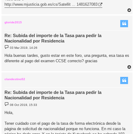
http://www.mjusticia.gob.es/cs/Satellit ... 1481627083
r
r
i
gloride2015
Re: Subida del importe de la Tasa para pedir la
Nacionalidad por Residencia
M
03 Mar 2019, 14:26
e
n
Hola buenas tardes, gusto estar en este foro, una pregunta, esa tasa es
s
diferente al pago del examen CCSE correcto? gracias
a
j
e
r
r
i
clandestino52
Re: Subida del importe de la Tasa para pedir la
Nacionalidad por Residencia
M
08 Oct 2019, 15:33
e
n
Hola,
s
a
j
Tener cuidado con el pago de la tasa de forma electrónica desde la
e
página de solicitud de nacionalidad porque no funciona. En mi caso la