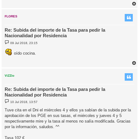
r
r
i
FLORES
Re: Subida del importe de la Tasa para pedir la
Nacionalidad por Residencia
M
09 Jul 2018, 23:15
e
n
s
oído cocina.
a
j
e
r
r
i
ViZZio
Re: Subida del importe de la Tasa para pedir la
Nacionalidad por Residencia
M
10 Jul 2018, 13:57
e
n
Tuve cita en el Dni el miércoles 4 y ellos ya sabían de la subida por la
s
aprobación de los PGE en sus tasas, el miércoles y jueves 4 y 5
a
j
respectivamente mire y la tasa al menos no salía modificada. Gracias
e
por la información, saludos. ^^
Tasa 102 €