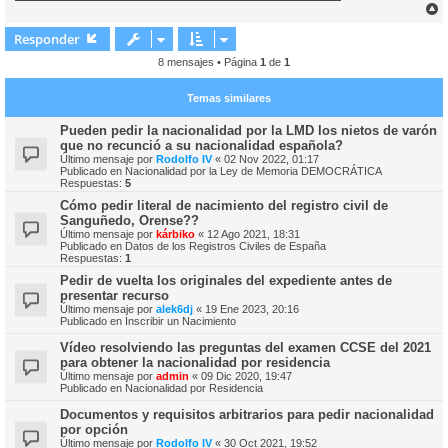
r
r
Responder
i
8 mensajes • Página
1
de
1
Temas similares
Pueden pedir la nacionalidad por la LMD los nietos de varón
que no recunció a su nacionalidad española?
Último mensaje por
Rodolfo IV
«
02 Nov 2022, 01:17
Publicado en
Nacionalidad por la Ley de Memoria DEMOCRÁTICA
Respuestas:
5
Cómo pedir literal de nacimiento del registro civil de
Sanguñedo, Orense??
Último mensaje por
kárbiko
«
12 Ago 2021, 18:31
Publicado en
Datos de los Registros Civiles de España
Respuestas:
1
Pedir de vuelta los originales del expediente antes de
presentar recurso
Último mensaje por
alek6dj
«
19 Ene 2023, 20:16
Publicado en
Inscribir un Nacimiento
Vídeo resolviendo las preguntas del examen CCSE del 2021
para obtener la nacionalidad por residencia
Último mensaje por
admin
«
09 Dic 2020, 19:47
Publicado en
Nacionalidad por Residencia
Documentos y requisitos arbitrarios para pedir nacionalidad
por opción
Último mensaje por
Rodolfo IV
«
30 Oct 2021, 19:52