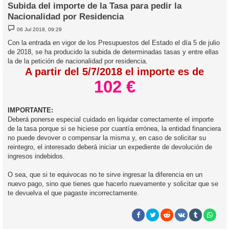
Subida del importe de la Tasa para pedir la
Nacionalidad por Residencia
M
06 Jul 2018, 09:29
e
n
Con la entrada en vigor de los Presupuestos del Estado el día 5 de julio
s
de 2018, se ha producido la subida de determinadas tasas y entre ellas
a
j
la de la petición de nacionalidad por residencia.
e
A partir del 5/7/2018 el importe es de
102 €
IMPORTANTE:
Deberá ponerse especial cuidado en liquidar correctamente el importe
de la tasa porque si se hiciese por cuantía errónea, la entidad financiera
no puede devover o compensar la misma y, en caso de solicitar su
reintegro, el interesado deberá iniciar un expediente de devolución de
ingresos indebidos.
O sea, que si te equivocas no te sirve ingresar la diferencia en un
nuevo pago, sino que tienes que hacerlo nuevamente y solicitar que se
te devuelva el que pagaste incorrectamente.