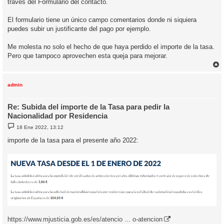
través del Formulario del contacto.
El formulario tiene un único campo comentarios donde ni siquiera
puedes subir un justificante del pago por ejemplo.
Me molesta no solo el hecho de que haya perdido el importe de la tasa.
Pero que tampoco aprovechen esta queja para mejorar.
r
r
i
admin
Re: Subida del importe de la Tasa para pedir la
Nacionalidad por Residencia
M
18 Ene 2022, 13:12
e
n
importe de la tasa para el presente año 2022:
s
a
j
e
https://www.mjusticia.gob.es/es/atencio ... o-atencion