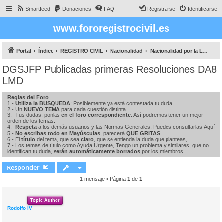
Smartfeed
Donaciones
FAQ
Registrarse
Identificarse
www.fororegistrocivil.es
Portal
Índice
REGISTRO CIVIL
Nacionalidad
Nacionalidad por la Ley de Memoria DEMOCRÁTICA
DGSJFP Publicadas primeras Resoluciones DA8
LMD
Reglas del Foro
1.-
Utiliza la BUSQUEDA
: Posiblemente ya está contestada tu duda
2.- Un
NUEVO TEMA
para cada cuestión distinta
3.- Tus dudas, ponlas
en el foro correspondiente
: Así podremos tener un mejor
orden de los temas.
4.-
Respeta
a los demás usuarios y las Normas Generales. Puedes consultarlas
Aquí
5.-
No escribas todo en Mayúsculas
, parecerá
QUE GRITAS
6.- El
título
del tema, que sea
claro
, que se entienda la duda que planteas,
7.- Los temas de título como Ayuda Urgente, Tengo un problema y similares, que no
identifican tu duda,
serán automáticamente borrados
por los miembros.
Responder
1 mensaje • Página
1
de
1
Topic Author
Rodolfo IV