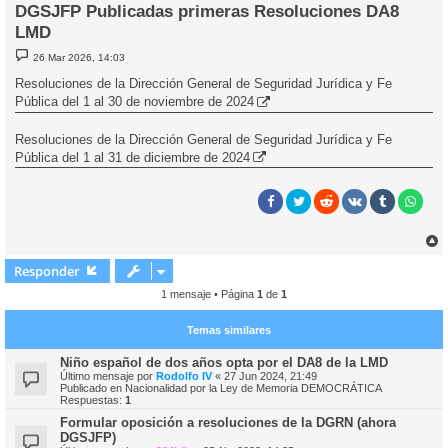
DGSJFP Publicadas primeras Resoluciones DA8
LMD
M
26 Mar 2026, 14:03
e
n
Resoluciones de la Dirección General de Seguridad Jurídica y Fe
s
Pública del 1 al 30 de noviembre de 2024
a
j
e
Resoluciones de la Dirección General de Seguridad Jurídica y Fe
Pública del 1 al 31 de diciembre de 2024
r
r
Responder
i
1 mensaje • Página
1
de
1
Temas similares
Niño español de dos años opta por el DA8 de la LMD
Último mensaje por
Rodolfo IV
«
27 Jun 2024, 21:49
Publicado en
Nacionalidad por la Ley de Memoria DEMOCRÁTICA
Respuestas:
1
Formular oposición a resoluciones de la DGRN (ahora
DGSJFP)