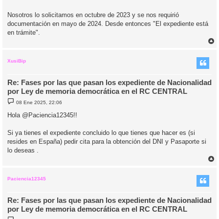
Nosotros lo solicitamos en octubre de 2023 y se nos requirió
documentación en mayo de 2024. Desde entonces "El expediente está
en trámite".
r
r
i
XusiBip
Re: Fases por las que pasan los expediente de Nacionalidad
por Ley de memoria democrática en el RC CENTRAL
M
08 Ene 2025, 22:06
e
n
Hola @Paciencia12345!!
s
a
j
Si ya tienes el expediente concluido lo que tienes que hacer es (si
e
resides en España) pedir cita para la obtención del DNI y Pasaporte si
lo deseas .
r
r
i
Paciencia12345
Re: Fases por las que pasan los expediente de Nacionalidad
por Ley de memoria democrática en el RC CENTRAL
M