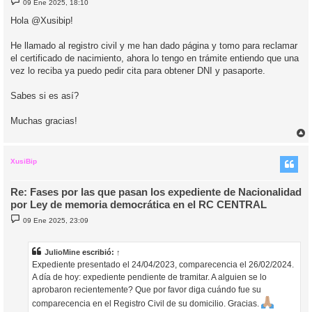
09 Ene 2025, 18:10
e
n
Hola @Xusibip!
s
a
j
He llamado al registro civil y me han dado página y tomo para reclamar
e
el certificado de nacimiento, ahora lo tengo en trámite entiendo que una
vez lo reciba ya puedo pedir cita para obtener DNI y pasaporte.
Sabes si es así?
Muchas gracias!
r
r
i
XusiBip
Re: Fases por las que pasan los expediente de Nacionalidad
por Ley de memoria democrática en el RC CENTRAL
M
09 Ene 2025, 23:09
e
n
s
a
JulioMine
escribió:
↑
j
Expediente presentado el 24/04/2023, comparecencia el 26/02/2024.
e
A día de hoy: expediente pendiente de tramitar. A alguien se lo
aprobaron recientemente? Que por favor diga cuándo fue su
comparecencia en el Registro Civil de su domicilio. Gracias.