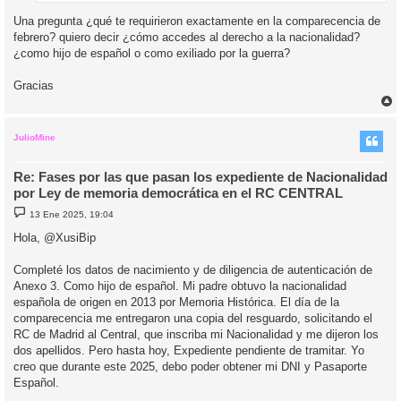
Una pregunta ¿qué te requirieron exactamente en la comparecencia de
febrero? quiero decir ¿cómo accedes al derecho a la nacionalidad?
¿como hijo de español o como exiliado por la guerra?
Gracias
r
r
i
JulioMine
Re: Fases por las que pasan los expediente de Nacionalidad
por Ley de memoria democrática en el RC CENTRAL
M
13 Ene 2025, 19:04
e
n
Hola, @XusiBip
s
a
j
Completé los datos de nacimiento y de diligencia de autenticación de
e
Anexo 3. Como hijo de español. Mi padre obtuvo la nacionalidad
española de origen en 2013 por Memoria Histórica. El día de la
comparecencia me entregaron una copia del resguardo, solicitando el
RC de Madrid al Central, que inscriba mi Nacionalidad y me dijeron los
dos apellidos. Pero hasta hoy, Expediente pendiente de tramitar. Yo
creo que durante este 2025, debo poder obtener mi DNI y Pasaporte
Español.