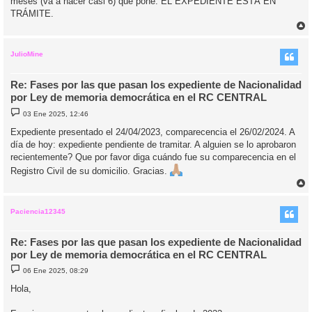
meses (va a hacer casi 6) que pone: EL EXPEDIENTE ESTÁ EN
TRÁMITE.
r
r
i
JulioMine
Re: Fases por las que pasan los expediente de Nacionalidad
por Ley de memoria democrática en el RC CENTRAL
M
03 Ene 2025, 12:46
e
n
Expediente presentado el 24/04/2023, comparecencia el 26/02/2024. A
s
día de hoy: expediente pendiente de tramitar. A alguien se lo aprobaron
a
j
recientemente? Que por favor diga cuándo fue su comparecencia en el
e
Registro Civil de su domicilio. Gracias.
r
r
i
Paciencia12345
Re: Fases por las que pasan los expediente de Nacionalidad
por Ley de memoria democrática en el RC CENTRAL
M
06 Ene 2025, 08:29
e
n
Hola,
s
a
j