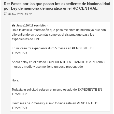
Re: Fases por las que pasan los expediente de Nacionalidad
por Ley de memoria democrática en el RC CENTRAL
M
04 Mar 2024, 15:52
e
n
s
a
Jesus160419
escribió:
↑
j
Hola tokitoki la información que pasa me sirve de mucho ya que con
e
ello entiendo un poco más como es el sistema que pasa los
expedientes de LMD.
En mi caso mi expediente duró 5 meses en PENDIENTE DE
TRAMITAR
Ahora estoy en el estado EXPEDIENTE EN TRAMITE el cual lleba 2
meses y medio y eso me tiene un poco preocupado
Hola,
Todavía tu solicitud esta en el mismo estado de EXPEDIENTE EN
TRAMITE?
Llevo más de 7 meses y el mío todavía esta en PENDIENTE DE
TRAMITAR.