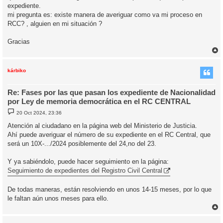
expediente.
mi pregunta es: existe manera de averiguar como va mi proceso en
RCC? , alguien en mi situación ?
Gracias
r
r
i
kárbiko
Re: Fases por las que pasan los expediente de Nacionalidad
por Ley de memoria democrática en el RC CENTRAL
M
20 Oct 2024, 23:36
e
n
Atención al ciudadano en la página web del Ministerio de Justicia.
s
Ahí puede averiguar el número de su expediente en el RC Central, que
a
j
será un 10X-.../2024 posiblemente del 24,no del 23.
e
Y ya sabiéndolo, puede hacer seguimiento en la página:
Seguimiento de expedientes del Registro Civil Central
De todas maneras, están resolviendo en unos 14-15 meses, por lo que
le faltan aún unos meses para ello.
r
r