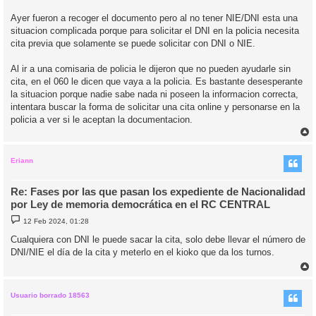
Ayer fueron a recoger el documento pero al no tener NIE/DNI esta una
situacion complicada porque para solicitar el DNI en la policia necesita
cita previa que solamente se puede solicitar con DNI o NIE.
Al ir a una comisaria de policia le dijeron que no pueden ayudarle sin
cita, en el 060 le dicen que vaya a la policia. Es bastante desesperante
la situacion porque nadie sabe nada ni poseen la informacion correcta,
intentara buscar la forma de solicitar una cita online y personarse en la
policia a ver si le aceptan la documentacion.
r
r
i
Eriann
Re: Fases por las que pasan los expediente de Nacionalidad
por Ley de memoria democrática en el RC CENTRAL
M
12 Feb 2024, 01:28
e
n
Cualquiera con DNI le puede sacar la cita, solo debe llevar el número de
s
DNI/NIE el día de la cita y meterlo en el kioko que da los turnos.
a
j
e
r
r
i
Usuario borrado 18563