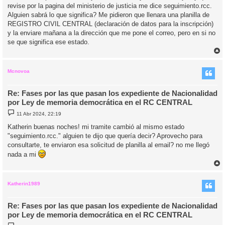
revise por la pagina del ministerio de justicia me dice seguimiento.rcc.
Alguien sabrá lo que significa? Me pidieron que llenara una planilla de
REGISTRO CIVIL CENTRAL (declaración de datos para la inscripción)
y la enviare mañana a la dirección que me pone el correo, pero en si no
se que significa ese estado.
r
r
i
Mcnovoa
Re: Fases por las que pasan los expediente de Nacionalidad
por Ley de memoria democrática en el RC CENTRAL
M
11 Abr 2024, 22:19
e
n
Katherin buenas noches! mi tramite cambió al mismo estado
s
"seguimiento.rcc." alguien te dijo que quería decir? Aprovecho para
a
j
consultarte, te enviaron esa solicitud de planilla al email? no me llegó
e
nada a mi
r
r
i
Katherin1989
Re: Fases por las que pasan los expediente de Nacionalidad
por Ley de memoria democrática en el RC CENTRAL
M