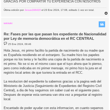
GRACIAS POR COMPARTIR TU EXPERIENCIA CON NOSOTROS
Última edición por
Jesus160419
el 23 Ene 2024, 17:08, editado 1 vez en total.
r
r
i
tokitoki
Re: Fases por las que pasan los expediente de Nacionalidad
por Ley de memoria democrática en el RC CENTRAL
M
25 Ene 2024, 09:46
e
n
Hola Jesus, mi primo facilito la partida de nacimiento de su madre que
s
es Española residiendo en el extranjero. Su madre hizo los papeles
a
j
porque no los tenia y le facilito una copia de la partida de nacimiento a
e
mi primo. No se si es el mismo caso que el tuyo ahora que lo pienso,
pero como indicaba en mi primer mensaje, mi primo hizo la jura en el
registro local antes de que tuviera la entrada en el RCC.
La resolucion del expediente la sabemos gracias a la pagina web del
Ministerio de Justicia (Seguimiento de Expedientes del Registro Civil
Central), a dia de hoy seguimos sin saber cual es el siguiente paso.
Despues de esperar esta semana van otra vez a preguntar al registro
local.
Encantado de poder ayudar con esta informacion, en cuanto sepamos