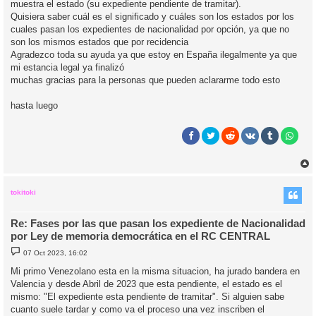
muestra el estado (su expediente pendiente de tramitar).
Quisiera saber cuál es el significado y cuáles son los estados por los
cuales pasan los expedientes de nacionalidad por opción, ya que no
son los mismos estados que por recidencia
Agradezco toda su ayuda ya que estoy en España ilegalmente ya que
mi estancia legal ya finalizó
muchas gracias para la personas que pueden aclararme todo esto
hasta luego
r
r
i
tokitoki
Re: Fases por las que pasan los expediente de Nacionalidad
por Ley de memoria democrática en el RC CENTRAL
M
07 Oct 2023, 16:02
e
n
Mi primo Venezolano esta en la misma situacion, ha jurado bandera en
s
Valencia y desde Abril de 2023 que esta pendiente, el estado es el
a
j
mismo: "El expediente esta pendiente de tramitar". Si alguien sabe
e
cuanto suele tardar y como va el proceso una vez inscriben el