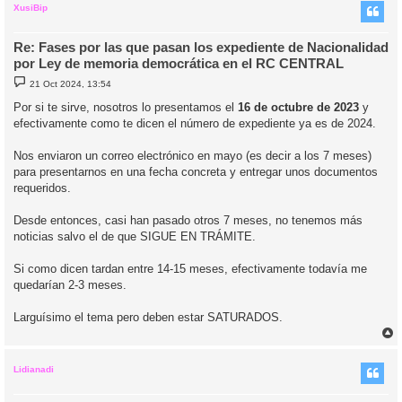
i
XusiBip
Re: Fases por las que pasan los expediente de Nacionalidad
por Ley de memoria democrática en el RC CENTRAL
M
21 Oct 2024, 13:54
e
n
Por si te sirve, nosotros lo presentamos el
16 de octubre de 2023
y
s
efectivamente como te dicen el número de expediente ya es de 2024.
a
j
e
Nos enviaron un correo electrónico en mayo (es decir a los 7 meses)
para presentarnos en una fecha concreta y entregar unos documentos
requeridos.
Desde entonces, casi han pasado otros 7 meses, no tenemos más
noticias salvo el de que SIGUE EN TRÁMITE.
Si como dicen tardan entre 14-15 meses, efectivamente todavía me
quedarían 2-3 meses.
Larguísimo el tema pero deben estar SATURADOS.
r
r
i
Lidianadi