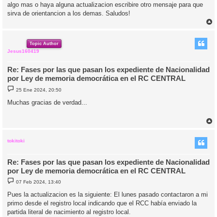
algo mas o haya alguna actualizacion escribire otro mensaje para que
sirva de orientancion a los demas. Saludos!
r
r
i
Topic Author
Jesus160419
Re: Fases por las que pasan los expediente de Nacionalidad
por Ley de memoria democrática en el RC CENTRAL
M
25 Ene 2024, 20:50
e
n
Muchas gracias de verdad...
s
a
j
e
r
r
i
tokitoki
Re: Fases por las que pasan los expediente de Nacionalidad
por Ley de memoria democrática en el RC CENTRAL
M
07 Feb 2024, 13:40
e
n
Pues la actualizacion es la siguiente: El lunes pasado contactaron a mi
s
primo desde el registro local indicando que el RCC había enviado la
a
j
partida literal de nacimiento al registro local.
e