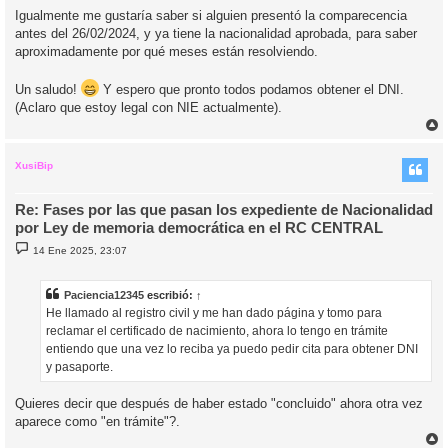
Igualmente me gustaría saber si alguien presentó la comparecencia
antes del 26/02/2024, y ya tiene la nacionalidad aprobada, para saber
aproximadamente por qué meses están resolviendo.
Un saludo!
Y espero que pronto todos podamos obtener el DNI.
(Aclaro que estoy legal con NIE actualmente).
r
r
i
XusiBip
Re: Fases por las que pasan los expediente de Nacionalidad
por Ley de memoria democrática en el RC CENTRAL
M
14 Ene 2025, 23:07
e
n
s
a
Paciencia12345
escribió:
↑
j
He llamado al registro civil y me han dado página y tomo para
e
reclamar el certificado de nacimiento, ahora lo tengo en trámite
entiendo que una vez lo reciba ya puedo pedir cita para obtener DNI
y pasaporte.
Quieres decir que después de haber estado "concluido" ahora otra vez
aparece como "en trámite"?.