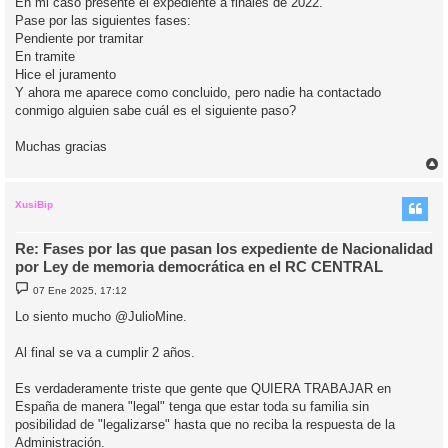
En mi caso presente el expediente a finales de 2022.
e
Pase por las siguientes fases:
Pendiente por tramitar
En tramite
Hice el juramento
Y ahora me aparece como concluido, pero nadie ha contactado
conmigo alguien sabe cuál es el siguiente paso?
Muchas gracias
r
r
i
XusiBip
Re: Fases por las que pasan los expediente de Nacionalidad
por Ley de memoria democrática en el RC CENTRAL
M
07 Ene 2025, 17:12
e
n
Lo siento mucho @JulioMine.
s
a
j
Al final se va a cumplir 2 años.
e
Es verdaderamente triste que gente que QUIERA TRABAJAR en
España de manera "legal" tenga que estar toda su familia sin
posibilidad de "legalizarse" hasta que no reciba la respuesta de la
Administración.