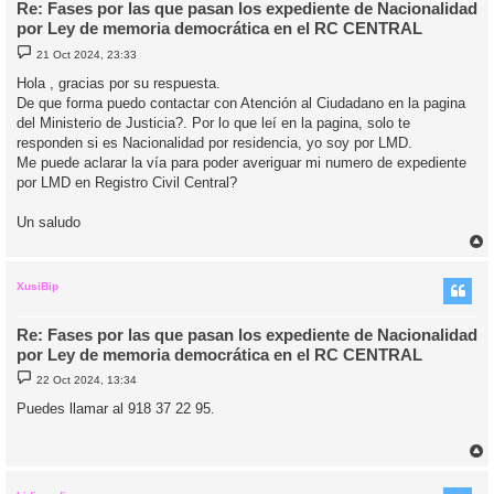
Re: Fases por las que pasan los expediente de Nacionalidad
por Ley de memoria democrática en el RC CENTRAL
M
21 Oct 2024, 23:33
e
n
Hola , gracias por su respuesta.
s
De que forma puedo contactar con Atención al Ciudadano en la pagina
a
j
del Ministerio de Justicia?. Por lo que leí en la pagina, solo te
e
responden si es Nacionalidad por residencia, yo soy por LMD.
Me puede aclarar la vía para poder averiguar mi numero de expediente
por LMD en Registro Civil Central?
Un saludo
r
r
i
XusiBip
Re: Fases por las que pasan los expediente de Nacionalidad
por Ley de memoria democrática en el RC CENTRAL
M
22 Oct 2024, 13:34
e
n
Puedes llamar al 918 37 22 95.
s
a
j
e
r
r