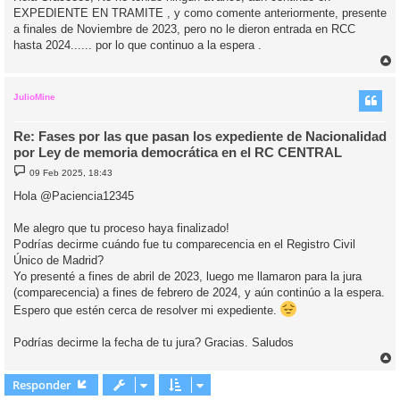
EXPEDIENTE EN TRAMITE , y como comente anteriormente, presente
a finales de Noviembre de 2023, pero no le dieron entrada en RCC
hasta 2024...... por lo que continuo a la espera .
r
r
i
JulioMine
Re: Fases por las que pasan los expediente de Nacionalidad
por Ley de memoria democrática en el RC CENTRAL
M
09 Feb 2025, 18:43
e
n
Hola @Paciencia12345
s
a
j
Me alegro que tu proceso haya finalizado!
e
Podrías decirme cuándo fue tu comparecencia en el Registro Civil
Único de Madrid?
Yo presenté a fines de abril de 2023, luego me llamaron para la jura
(comparecencia) a fines de febrero de 2024, y aún continúo a la espera.
Espero que estén cerca de resolver mi expediente.
Podrías decirme la fecha de tu jura? Gracias. Saludos
r
r
Responder
i