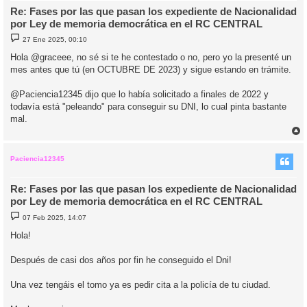
Re: Fases por las que pasan los expediente de Nacionalidad
por Ley de memoria democrática en el RC CENTRAL
M
27 Ene 2025, 00:10
e
n
Hola @graceee, no sé si te he contestado o no, pero yo la presenté un
s
mes antes que tú (en OCTUBRE DE 2023) y sigue estando en trámite.
a
j
e
@Paciencia12345 dijo que lo había solicitado a finales de 2022 y
todavía está "peleando" para conseguir su DNI, lo cual pinta bastante
mal.
r
r
i
Paciencia12345
Re: Fases por las que pasan los expediente de Nacionalidad
por Ley de memoria democrática en el RC CENTRAL
M
07 Feb 2025, 14:07
e
n
Hola!
s
a
j
Después de casi dos años por fin he conseguido el Dni!
e
Una vez tengáis el tomo ya es pedir cita a la policía de tu ciudad.