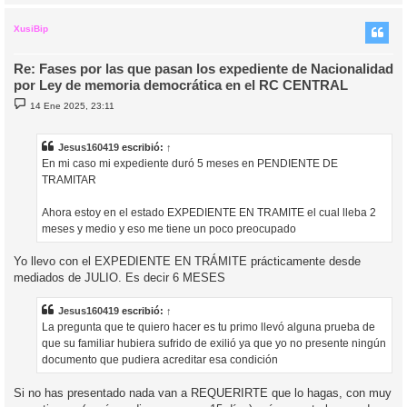
r
r
i
XusiBip
Re: Fases por las que pasan los expediente de Nacionalidad
por Ley de memoria democrática en el RC CENTRAL
M
14 Ene 2025, 23:11
e
n
s
a
Jesus160419
escribió:
↑
j
En mi caso mi expediente duró 5 meses en PENDIENTE DE
e
TRAMITAR
Ahora estoy en el estado EXPEDIENTE EN TRAMITE el cual lleba 2
meses y medio y eso me tiene un poco preocupado
Yo llevo con el EXPEDIENTE EN TRÁMITE prácticamente desde
mediados de JULIO. Es decir 6 MESES
Jesus160419
escribió:
↑
La pregunta que te quiero hacer es tu primo llevó alguna prueba de
que su familiar hubiera sufrido de exilió ya que yo no presente ningún
documento que pudiera acreditar esa condición
Si no has presentado nada van a REQUERIRTE que lo hagas, con muy