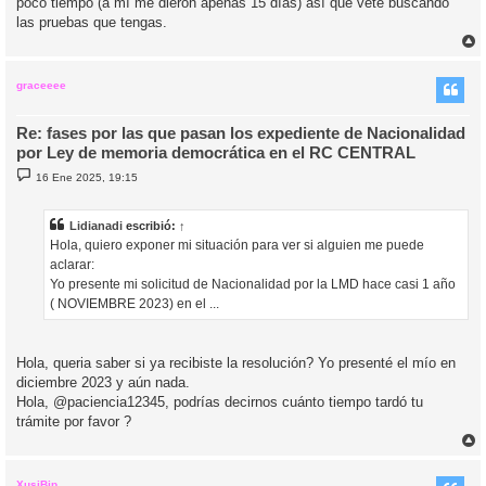
poco tiempo (a mí me dieron apenas 15 días) así que vete buscando
las pruebas que tengas.
r
r
i
graceeee
Re: fases por las que pasan los expediente de Nacionalidad
por Ley de memoria democrática en el RC CENTRAL
M
16 Ene 2025, 19:15
e
n
s
a
Lidianadi
escribió:
↑
j
Hola, quiero exponer mi situación para ver si alguien me puede
e
aclarar:
Yo presente mi solicitud de Nacionalidad por la LMD hace casi 1 año
( NOVIEMBRE 2023) en el ...
Hola, queria saber si ya recibiste la resolución? Yo presenté el mío en
diciembre 2023 y aún nada.
Hola, @paciencia12345, podrías decirnos cuánto tiempo tardó tu
trámite por favor ?
r
r
i
XusiBip