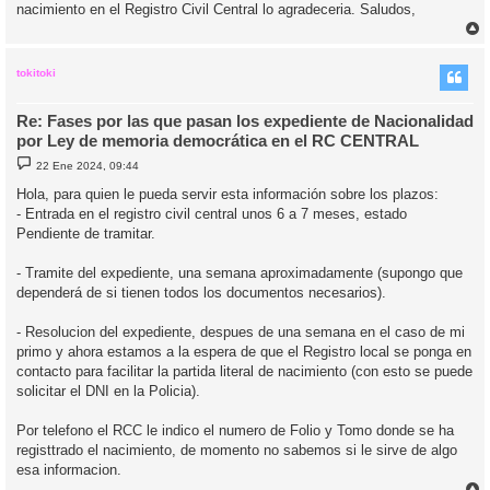
nacimiento en el Registro Civil Central lo agradeceria. Saludos,
r
r
i
tokitoki
Re: Fases por las que pasan los expediente de Nacionalidad
por Ley de memoria democrática en el RC CENTRAL
M
22 Ene 2024, 09:44
e
n
Hola, para quien le pueda servir esta información sobre los plazos:
s
- Entrada en el registro civil central unos 6 a 7 meses, estado
a
j
Pendiente de tramitar.
e
- Tramite del expediente, una semana aproximadamente (supongo que
dependerá de si tienen todos los documentos necesarios).
- Resolucion del expediente, despues de una semana en el caso de mi
primo y ahora estamos a la espera de que el Registro local se ponga en
contacto para facilitar la partida literal de nacimiento (con esto se puede
solicitar el DNI en la Policia).
Por telefono el RCC le indico el numero de Folio y Tomo donde se ha
registtrado el nacimiento, de momento no sabemos si le sirve de algo
esa informacion.