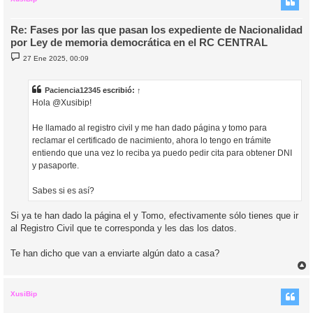
Re: Fases por las que pasan los expediente de Nacionalidad
por Ley de memoria democrática en el RC CENTRAL
M
27 Ene 2025, 00:09
e
n
s
a
Paciencia12345
escribió:
↑
j
Hola @Xusibip!
e
He llamado al registro civil y me han dado página y tomo para
reclamar el certificado de nacimiento, ahora lo tengo en trámite
entiendo que una vez lo reciba ya puedo pedir cita para obtener DNI
y pasaporte.
Sabes si es así?
Si ya te han dado la página el y Tomo, efectivamente sólo tienes que ir
al Registro Civil que te corresponda y les das los datos.
Te han dicho que van a enviarte algún dato a casa?
r
r
i
XusiBip