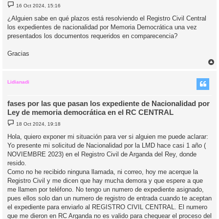
M
16 Oct 2024, 15:16
e
n
¿Alguien sabe en qué plazos está resolviendo el Registro Civil Central
s
los expedientes de nacionalidad por Memoria Democrática una vez
a
j
presentados los documentos requeridos en comparecencia?
e
Gracias
r
r
i
Lidianadi
fases por las que pasan los expediente de Nacionalidad por
Ley de memoria democrática en el RC CENTRAL
M
18 Oct 2024, 19:18
e
n
Hola, quiero exponer mi situación para ver si alguien me puede aclarar:
s
Yo presente mi solicitud de Nacionalidad por la LMD hace casi 1 año (
a
j
NOVIEMBRE 2023) en el Registro Civil de Arganda del Rey, donde
e
resido.
Como no he recibido ninguna llamada, ni correo, hoy me acerque la
Registro Civil y me dicen que hay mucha demora y que espere a que
me llamen por teléfono. No tengo un numero de expediente asignado,
pues ellos solo dan un numero de registro de entrada cuando te aceptan
el expediente para enviarlo al REGISTRO CIVIL CENTRAL. El numero
que me dieron en RC Arganda no es valido para chequear el proceso del