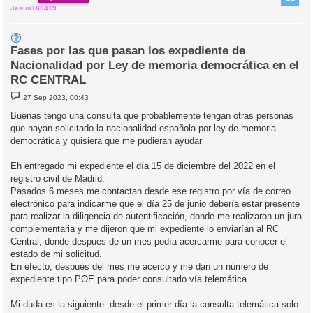
Jesus160419
Fases por las que pasan los expediente de
Nacionalidad por Ley de memoria democrática en el
RC CENTRAL
M
27 Sep 2023, 00:43
e
n
Buenas tengo una consulta que probablemente tengan otras personas
s
que hayan solicitado la nacionalidad española por ley de memoria
a
j
democrática y quisiera que me pudieran ayudar
e
Eh entregado mi expediente el día 15 de diciembre del 2022 en el
registro civil de Madrid.
Pasados 6 meses me contactan desde ese registro por vía de correo
electrónico para indicarme que el día 25 de junio debería estar presente
para realizar la diligencia de autentificación, donde me realizaron un jura
complementaria y me dijeron que mi expediente lo enviarían al RC
Central, donde después de un mes podía acercarme para conocer el
estado de mi solicitud.
En efecto, después del mes me acerco y me dan un número de
expediente tipo POE para poder consultarlo vía telemática.
Mi duda es la siguiente: desde el primer día la consulta telemática solo