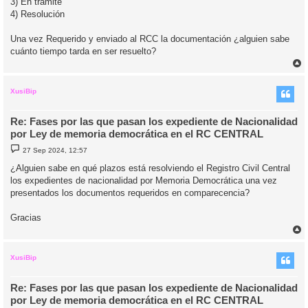
3) En trámite
4) Resolución
Una vez Requerido y enviado al RCC la documentación ¿alguien sabe
cuánto tiempo tarda en ser resuelto?
r
r
i
XusiBip
Re: Fases por las que pasan los expediente de Nacionalidad
por Ley de memoria democrática en el RC CENTRAL
M
27 Sep 2024, 12:57
e
n
¿Alguien sabe en qué plazos está resolviendo el Registro Civil Central
s
los expedientes de nacionalidad por Memoria Democrática una vez
a
j
presentados los documentos requeridos en comparecencia?
e
Gracias
r
r
i
XusiBip
Re: Fases por las que pasan los expediente de Nacionalidad
por Ley de memoria democrática en el RC CENTRAL