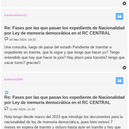
r
r
i
frankmartinez21
Re: Fases por las que pasan los expediente de Nacionalidad
por Ley de memoria democrática en el RC CENTRAL
M
04 Mar 2024, 16:32
e
n
Una consulta, luego de pasar del estado Pendiente de tramitar a
s
expediente en tramite, que le sigue y que tengo que hacer yo? Tengo
a
j
entendido que hay que hacer la jura? Hay plazo para hacerla? tengo que
e
sacar turno? gracias!!
r
r
i
Katherin1989
Re: Fases por las que pasan los expediente de Nacionalidad
por Ley de memoria democrática en el RC CENTRAL
M
11 Abr 2024, 21:32
e
n
Hola tengo desde marzo del 2023 que introduje los documentos para la
s
nacionalidad de ley de memoria democrática, pues bien estuvo 7
a
j
meses en espera de tramite y estuvo hasta ayer en tramite y hoy que
e