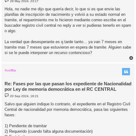
29 May 2024, 23:17
e
n
Hola, no nadie me dijo que quería decir, lo que si es que envie las
s
planillas de inscripción de nacimiento y volvió a su estado normal en
a
j
tramite, el requerimiento me lo hicieron mediante correo escribe en el
e
buscador registro civil central no reply a ver si pudieras tenerlo en spam
o algo.
La verdad que desesperante es q tarde tanto… ya van 7 meses en
tramite mas 7 meses que estuvieron en espera de tramite. Alguien sabe
si se le puede interponer un recurso contencioso?
r
r
i
XusiBip
Re: Fases por las que pasan los expediente de Nacionalidad
por Ley de memoria democrática en el RC CENTRAL
M
20 Sep 2024, 18:21
e
n
Salvo que alguien indique lo contrario, el expediente en el Registro Civil
s
Central de nacionalidad por memoria democrática, pasa las siguientes
a
j
fases:
e
1) Pendiente de tramitar
2) Requerido (cuando falta alguna documentación)