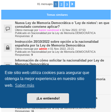
1
2
3
Siguiente
81 mensajes
Temas similares
Nueva Ley de Memoria Democrática o 'Ley de nietos': en que
consulado conviene aplicar?
Último mensaje por
karen sandoval
«
11 Nov 2022, 07:53
Publicado en
Nacionalidad por la Ley de Memoria DEMOCRÁTICA
Respuestas:
2
Instrucción 20/10/2022 sobre opción a la nacionalidad
española por la Ley de Memoria Democrática
Último mensaje por
admin
«
01 Nov 2022, 23:21
Publicado en
Nacionalidad por la Ley de Memoria DEMOCRÁTICA
Respuestas:
9
Información de cómo solicitar la nacionalidad por Ley de
Memoria Democrática
Último mensaje por
Rodolfo IV
«
28 Oct 2022, 20:04
Publicado en
Nacionalidad por la Ley de Memoria DEMOCRÁTICA
Este sitio web utiliza cookies para asegurar que
Respuestas:
4
obtenga la mejor experiencia en nuestro sitio
Dudas sobre la solicitud de nacionalidad (Ley de Memoria
Democrática)
web.
Saber más
Último mensaje por
festefaniav
«
29 Oct 2022, 21:44
Publicado en
Nacionalidad por la Ley de Memoria DEMOCRÁTICA
Respuestas:
5
Ley de Memoria Democratica - Padre que recuperó la
¡Lo entiendo!
nacionalidad
Último mensaje por
Rodolfo IV
«
09 Nov 2022, 21:20
Publicado en
Nacionalidad por la Ley de Memoria DEMOCRÁTICA
Respuestas:
11