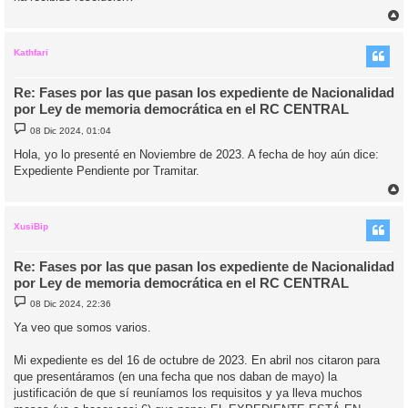
j
e
r
r
i
Kathfari
Re: Fases por las que pasan los expediente de Nacionalidad
por Ley de memoria democrática en el RC CENTRAL
M
08 Dic 2024, 01:04
e
n
Hola, yo lo presenté en Noviembre de 2023. A fecha de hoy aún dice:
s
Expediente Pendiente por Tramitar.
a
j
e
r
r
i
XusiBip
Re: Fases por las que pasan los expediente de Nacionalidad
por Ley de memoria democrática en el RC CENTRAL
M
08 Dic 2024, 22:36
e
n
Ya veo que somos varios.
s
a
j
Mi expediente es del 16 de octubre de 2023. En abril nos citaron para
e
que presentáramos (en una fecha que nos daban de mayo) la
justificación de que sí reuníamos los requisitos y ya lleva muchos