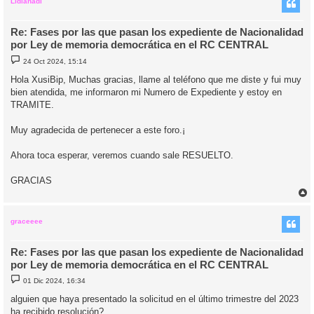
i
Lidianadi
Re: Fases por las que pasan los expediente de Nacionalidad
por Ley de memoria democrática en el RC CENTRAL
M
24 Oct 2024, 15:14
e
n
Hola XusiBip, Muchas gracias, llame al teléfono que me diste y fui muy
s
bien atendida, me informaron mi Numero de Expediente y estoy en
a
j
TRAMITE.
e
Muy agradecida de pertenecer a este foro.¡
Ahora toca esperar, veremos cuando sale RESUELTO.
GRACIAS
r
r
i
graceeee
Re: Fases por las que pasan los expediente de Nacionalidad
por Ley de memoria democrática en el RC CENTRAL
M
01 Dic 2024, 16:34
e
n
alguien que haya presentado la solicitud en el último trimestre del 2023
s
ha recibido resolución?
a