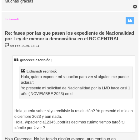
Muchas gracias
r
r
i
Lidianadi
Re: fases por las que pasan los expediente de Nacionalidad
por Ley de memoria democrática en el RC CENTRAL
M
09 Feb 2025, 18:24
e
n
s
a
graceeee
escribió:
↑
j
e
Lidianadi
escribió:
↑
Hola, quiero exponer mi situación para ver si alguien me puede
aclarar:
Yo presente mi solicitud de Nacionalidad por la LMD hace casi 1
año ( NOVIEMBRE 2023) en el ...
Hola, queria saber si ya recibiste la resolución? Yo presenté el mío en
diciembre 2023 y aún nada.
Hola, @paciencia12345, podrías decirnos cuánto tiempo tardó tu
trámite por favor ?
Hola Graceeee, No he tenido ningún avance, aun continuo en