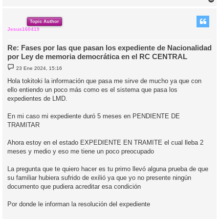
r
r
i
Topic Author
Jesus160419
Re: Fases por las que pasan los expediente de Nacionalidad
por Ley de memoria democrática en el RC CENTRAL
M
23 Ene 2024, 15:16
e
n
Hola tokitoki la información que pasa me sirve de mucho ya que con
s
ello entiendo un poco más como es el sistema que pasa los
a
j
expedientes de LMD.
e
En mi caso mi expediente duró 5 meses en PENDIENTE DE
TRAMITAR
Ahora estoy en el estado EXPEDIENTE EN TRAMITE el cual lleba 2
meses y medio y eso me tiene un poco preocupado
La pregunta que te quiero hacer es tu primo llevó alguna prueba de que
su familiar hubiera sufrido de exilió ya que yo no presente ningún
documento que pudiera acreditar esa condición
Por donde le informan la resolución del expediente