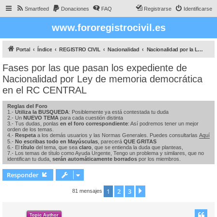
Smartfeed
Donaciones
FAQ
Registrarse
Identificarse
www.fororegistrocivil.es
Portal
Índice
REGISTRO CIVIL
Nacionalidad
Nacionalidad por la Ley de Memoria DEMOCRÁTICA
Fases por las que pasan los expediente de
Nacionalidad por Ley de memoria democrática
en el RC CENTRAL
Reglas del Foro
1.-
Utiliza la BUSQUEDA
: Posiblemente ya está contestada tu duda
2.- Un
NUEVO TEMA
para cada cuestión distinta
3.- Tus dudas, ponlas
en el foro correspondiente
: Así podremos tener un mejor
orden de los temas.
4.-
Respeta
a los demás usuarios y las Normas Generales. Puedes consultarlas
Aquí
5.-
No escribas todo en Mayúsculas
, parecerá
QUE GRITAS
6.- El
título
del tema, que sea
claro
, que se entienda la duda que planteas,
7.- Los temas de título como Ayuda Urgente, Tengo un problema y similares, que no
identifican tu duda,
serán automáticamente borrados
por los miembros.
Responder
1
2
3
Siguiente
81 mensajes
Topic Author