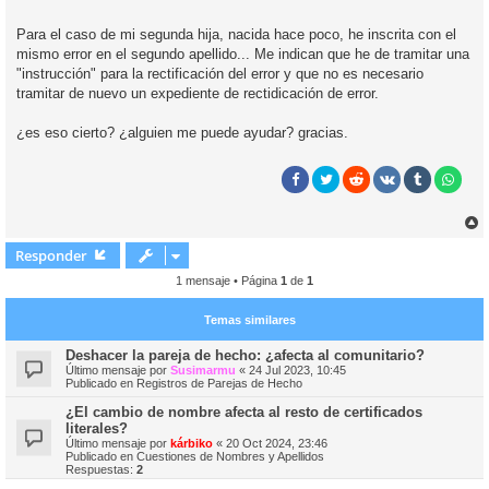
Para el caso de mi segunda hija, nacida hace poco, he inscrita con el
mismo error en el segundo apellido... Me indican que he de tramitar una
"instrucción" para la rectificación del error y que no es necesario
tramitar de nuevo un expediente de rectidicación de error.
¿es eso cierto? ¿alguien me puede ayudar? gracias.
r
r
Responder
i
1 mensaje • Página
1
de
1
Temas similares
Deshacer la pareja de hecho: ¿afecta al comunitario?
Último mensaje por
Susimarmu
«
24 Jul 2023, 10:45
Publicado en
Registros de Parejas de Hecho
¿El cambio de nombre afecta al resto de certificados
literales?
Último mensaje por
kárbiko
«
20 Oct 2024, 23:46
Publicado en
Cuestiones de Nombres y Apellidos
Respuestas:
2