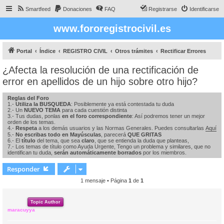
Smartfeed
Donaciones
FAQ
Registrarse
Identificarse
www.fororegistrocivil.es
Portal
Índice
REGISTRO CIVIL
Otros trámites
Rectificar Errores
¿Afecta la resolución de una rectificación de
error en apellidos de un hijo sobre otro hijo?
Reglas del Foro
1.-
Utiliza la BUSQUEDA
: Posiblemente ya está contestada tu duda
2.- Un
NUEVO TEMA
para cada cuestión distinta
3.- Tus dudas, ponlas
en el foro correspondiente
: Así podremos tener un mejor
orden de los temas.
4.-
Respeta
a los demás usuarios y las Normas Generales. Puedes consultarlas
Aquí
5.-
No escribas todo en Mayúsculas
, parecerá
QUE GRITAS
6.- El
título
del tema, que sea
claro
, que se entienda la duda que planteas,
7.- Los temas de título como Ayuda Urgente, Tengo un problema y similares, que no
identifican tu duda,
serán automáticamente borrados
por los miembros.
Responder
1 mensaje • Página
1
de
1
Topic Author
maracuyya