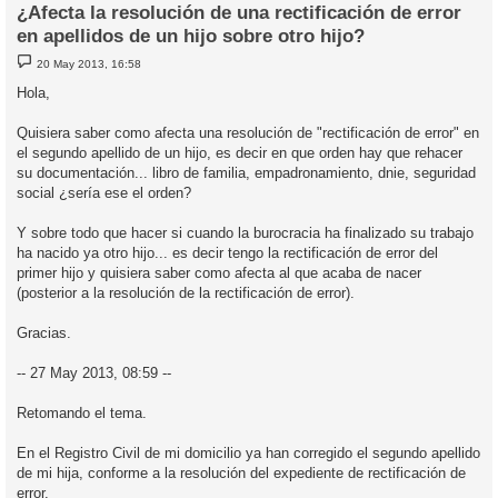
¿Afecta la resolución de una rectificación de error
en apellidos de un hijo sobre otro hijo?
M
20 May 2013, 16:58
e
n
Hola,
s
a
j
Quisiera saber como afecta una resolución de "rectificación de error" en
e
el segundo apellido de un hijo, es decir en que orden hay que rehacer
su documentación... libro de familia, empadronamiento, dnie, seguridad
social ¿sería ese el orden?
Y sobre todo que hacer si cuando la burocracia ha finalizado su trabajo
ha nacido ya otro hijo... es decir tengo la rectificación de error del
primer hijo y quisiera saber como afecta al que acaba de nacer
(posterior a la resolución de la rectificación de error).
Gracias.
-- 27 May 2013, 08:59 --
Retomando el tema.
En el Registro Civil de mi domicilio ya han corregido el segundo apellido
de mi hija, conforme a la resolución del expediente de rectificación de
error.