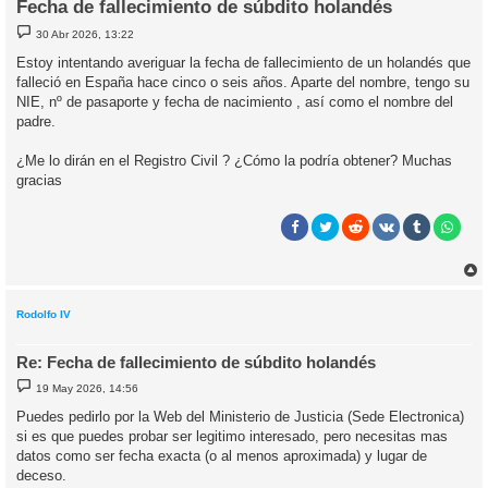
Fecha de fallecimiento de súbdito holandés
M
30 Abr 2026, 13:22
e
n
Estoy intentando averiguar la fecha de fallecimiento de un holandés que
s
falleció en España hace cinco o seis años. Aparte del nombre, tengo su
a
j
NIE, nº de pasaporte y fecha de nacimiento , así como el nombre del
e
padre.
¿Me lo dirán en el Registro Civil ? ¿Cómo la podría obtener? Muchas
gracias
r
r
i
Rodolfo IV
Re: Fecha de fallecimiento de súbdito holandés
M
19 May 2026, 14:56
e
n
Puedes pedirlo por la Web del Ministerio de Justicia (Sede Electronica)
s
si es que puedes probar ser legitimo interesado, pero necesitas mas
a
j
datos como ser fecha exacta (o al menos aproximada) y lugar de
e
deceso.