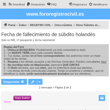
Smartfeed
Donaciones
FAQ
Registrarse
Identificarse
www.fororegistrocivil.es
Portal
Índice
REGISTRO CIVIL
Otros trámites
Otros Trámites en el RC
Fecha de fallecimiento de súbdito holandés
Solo se NIE, nº pasaporte y fecha nacimiento
Reglas del Foro
1.-
Utiliza la BUSQUEDA
: Posiblemente ya está contestada tu duda
2.- Un
NUEVO TEMA
para cada cuestión distinta
3.- Tus dudas, ponlas
en el foro correspondiente
: Así podremos tener un mejor
orden de los temas.
4.-
Respeta
a los demás usuarios y las Normas Generales. Puedes consultarlas
Aquí
5.-
No escribas todo en Mayúsculas
, parecerá
QUE GRITAS
6.- El
título
del tema, que sea
claro
, que se entienda la duda que planteas,
7.- Los temas de título como Ayuda Urgente, Tengo un problema y similares, que no
identifican tu duda,
serán automáticamente borrados
por los miembros.
Responder
2 mensajes • Página
1
de
1
Topic Author
Torrol