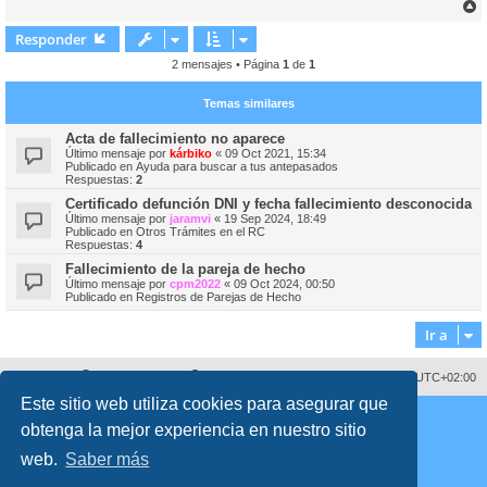
r
r
Responder
i
2 mensajes • Página
1
de
1
Temas similares
Acta de fallecimiento no aparece
Último mensaje por
kárbiko
«
09 Oct 2021, 15:34
Publicado en
Ayuda para buscar a tus antepasados
Respuestas:
2
Certificado defunción DNI y fecha fallecimiento desconocida
Último mensaje por
jaramvi
«
19 Sep 2024, 18:49
Publicado en
Otros Trámites en el RC
Respuestas:
4
Fallecimiento de la pareja de hecho
Último mensaje por
cpm2022
«
09 Oct 2024, 00:50
Publicado en
Registros de Parejas de Hecho
Ir a
Sobre nosotros
Borrar cookies
Todos los horarios son
UTC+02:00
Este sitio web utiliza cookies para asegurar que
Copyright © 2008 - 2026 www.fororegistrocivil.es Todos los derechos reservados.
obtenga la mejor experiencia en nuestro sitio
Desarrollado por
phpBB
® Forum Software © phpBB Limited
Traducción al español por
phpBB España
web.
Saber más
Style
proflat
por ©
Mazeltof
2017
Privacidad
|
Condiciones