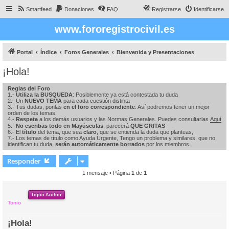
Smartfeed
Donaciones
FAQ
Registrarse
Identificarse
www.fororegistrocivil.es
Portal
Índice
Foros Generales
Bienvenida y Presentaciones
¡Hola!
Reglas del Foro
1.-
Utiliza la BUSQUEDA
: Posiblemente ya está contestada tu duda
2.- Un
NUEVO TEMA
para cada cuestión distinta
3.- Tus dudas, ponlas
en el foro correspondiente
: Así podremos tener un mejor
orden de los temas.
4.-
Respeta
a los demás usuarios y las Normas Generales. Puedes consultarlas
Aquí
5.-
No escribas todo en Mayúsculas
, parecerá
QUE GRITAS
6.- El
título
del tema, que sea
claro
, que se entienda la duda que planteas,
7.- Los temas de título como Ayuda Urgente, Tengo un problema y similares, que no
identifican tu duda,
serán automáticamente borrados
por los miembros.
Responder
1 mensaje • Página
1
de
1
Topic Author
Tonio
¡Hola!