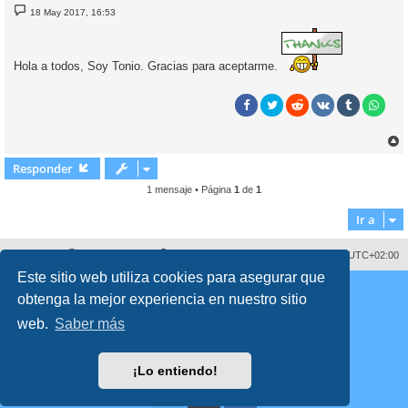
M
18 May 2017, 16:53
e
n
s
a
j
Hola a todos, Soy Tonio. Gracias para aceptarme.
e
r
r
Responder
i
1 mensaje • Página
1
de
1
Ir a
Sobre nosotros
Borrar cookies
Todos los horarios son
UTC+02:00
Este sitio web utiliza cookies para asegurar que
Copyright © 2008 - 2026 www.fororegistrocivil.es Todos los derechos reservados.
obtenga la mejor experiencia en nuestro sitio
Desarrollado por
phpBB
® Forum Software © phpBB Limited
Traducción al español por
phpBB España
web.
Saber más
Style
proflat
por ©
Mazeltof
2017
Privacidad
|
Condiciones
Time: 0.156s
| Peak Memory Usage: 2 MiB | GZIP: Off |
Queries: 43
¡Lo entiendo!