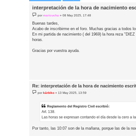
interpretación de la hora de nacimiento esc
M
por
maricucha
»
08 May 2025, 17:48
e
n
Buenas tardes,
s
Acabo de inscribirme en el foro. Muchas gracias a todos l
a
j
En mi partida de nacimiento ( del 1969) la hora reza "DIEZ
e
horas.
Gracias por vuestra ayuda.
Re: interpretación de la hora de nacimiento escrit
M
por
kárbiko
»
13 May 2025, 13:59
e
n
s
a
Reglamento del Registro Civil escribió:
j
Art. 138.
e
Las horas se expresan contando el día desde la cero a las
Por tanto, las 10:07 son de la mañana, porque las de la no