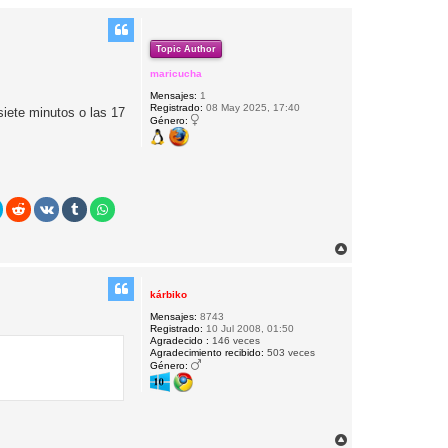
Topic Author
maricucha
Mensajes:
1
Registrado:
08 May 2025, 17:40
siete minutos o las 17
Género:
A
r
r
i
kárbiko
b
Mensajes:
8743
a
Registrado:
10 Jul 2008, 01:50
Agradecido :
146 veces
Agradecimiento recibido:
503 veces
Género:
A