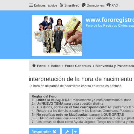
Enlaces rápidos
Smartfeed
Donaciones
FAQ
www.fororegistro
Foro de los Registros Civiles es
Portal
Índice
Foros Generales
Bienvenida y Presentac
interpretación de la hora de nacimiento 
La hora en mi partida de nacimiento escrita en letras es confusa
Reglas del Foro
1.-
Utiliza la BUSQUEDA
: Posiblemente ya está contestada tu duda
2.- Un
NUEVO TEMA
para cada cuestión distinta
3.- Tus dudas, ponlas
en el foro correspondiente
: Así podremos ten
4.-
Respeta
a los demás usuarios y las Normas Generales. Puedes c
5.-
No escribas todo en Mayúsculas
, parecerá
QUE GRITAS
6.- El
título
del tema, que sea
claro
, que se entienda la duda que plan
7.- Los temas de título como Ayuda Urgente, Tengo un problema y simil
Responder