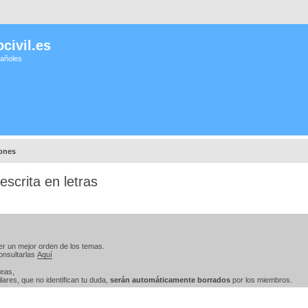
civil.es
pañoles
iones
escrita en letras
er un mejor orden de los temas.
onsultarlas
Aquí
teas,
ares, que no identifican tu duda,
serán automáticamente borrados
por los miembros.